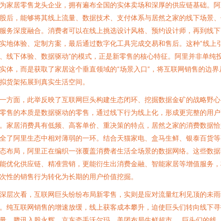
为家居零售龙头企业，拥有遍布全国的实体卖场和深厚的供应链基础。阿
股后，能够将其线上流量、数据技术、支付体系与居然之家的线下场景、
服务深度融合。消费者可以在线上挑选设计风格、预约设计师，再到线下
实地体验、定制方案，最后通过数字化工具完成交易和售后。这种“线上
、线下体验、数据驱动”的模式，正是新零售的核心特征。阿里并非单纯
实体，而是获取了家居这个垂直领域的“场景入口”，将互联网销售的边界
拟货架拓展到真实生活空间。
一方面，此举反映了互联网巨头构建生态闭环、挖掘数据金矿的战略野心
零售的本质是数据驱动的零售，通过线下行为线上化，形成更完整的用户
。家居消费具有低频、高客单价、重决策的特点，居然之家的消费数据恰
全了阿里生态中相对薄弱的一环。结合天猫家电、盒马生鲜、银泰百货等
态布局，阿里正在编织一张覆盖消费者生活全场景的数据网络。这些数据
能优化供应链、精准营销，更能衍生出消费金融、智能家居等增值服务，
次性的销售行为转化为长期的用户价值挖掘。
深层次看，互联网巨头纷纷布局新零售，实则是应对流量红利见顶的未雨
。纯互联网销售的增速放缓，线上获客成本攀升，迫使巨头们转向线下寻
量。腾讯入股永辉、京东牵手沃尔玛、美团布局生鲜超市……巨头们的线