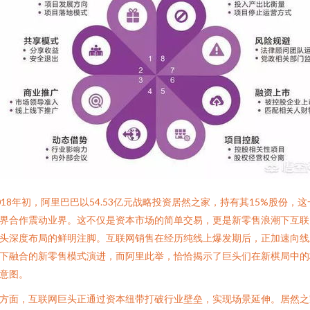
018年初，阿里巴巴以54.53亿元战略投资居然之家，持有其15%股份，这
界合作震动业界。这不仅是资本市场的简单交易，更是新零售浪潮下互联
头深度布局的鲜明注脚。互联网销售在经历纯线上爆发期后，正加速向线
下融合的新零售模式演进，而阿里此举，恰恰揭示了巨头们在新棋局中的
意图。
方面，互联网巨头正通过资本纽带打破行业壁垒，实现场景延伸。居然之