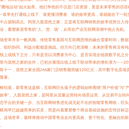
“圈地运动”如火如荼。他们争抢的不仅是门店资源，更是未来零售的话语
—谁率先打通线上线下、谁更懂消费者、谁的效率更高，谁就能在下一轮
中占据制高点。阿里入股居然之家，正是将互联网销售的效率优势注入传
业，重塑家居零售的“人、货、场”，从而在产业互联网浪潮中抢占先机。
场变革并非一帆风顺。传统零售基因与互联网思维的融合需要时间，数据
、组织协同、利益分配都是挑战。但方向已然清晰：未来的零售将没有纯
线上或线下之分，只有是否以消费者为中心、是否实现全链路数字化之分
里与居然之家的合作，已初步展现出线上线下联动带来的增长潜力——201
双十一，居然之家全国266家门店销售额突破120亿元，其中数字化卖场
显著。
根结底，新零售这盘棋，互联网巨头落子的逻辑始终围绕“用户价值”与“
效率”。入股居然之家，是阿里从流量运营转向场景运营、从交易平台转
态平台的关键一步。当互联网销售进化成无处不在的智能零售网络，巨头
棋局早已超越简单的买卖，而是向着重塑整个商业基础设施的宏伟目标迈
。这场变革，最终将推动中国零售业走向更高效、更个性化、更融合的新
。