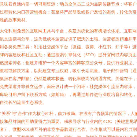
意味着盘活内部一切可用资源：动员全体员工成为品牌传播节点；将客户
过程转化为口碑营销机会；甚至将产品研发或客户反馈的案例，转化为引
胜的故事素材。
大化利用免费的互联网工具与平台，构建系统化的有机增长体系。互联网
质是连接与分享，这为低成本运营提供了肥沃的土壤。运营者应精通并串
用各类免费工具：利用社交媒体平台（微信、微博、小红书、知乎等）进
牌内容建设和社区互动；通过搜索引擎优化（SEO）提升官网或内容页面
然搜索排名；创建并维护一个内容丰富的博客或公众号，提供行业洞见、
教程或解决方案，以此建立专业权威，吸引长期流量。电子邮件营销（通
集潜在客户邮箱）仍然是成本极低、转化率较高的沟通方式。关键在于，
免费渠道并非孤立运作，而应设计成一个闭环：社交媒体引流至内容库，
库吸引用户留下联系方式（如邮箱），再通过邮件进行深度培育和转化，
自生长的流量生态系统。
“关系”与“合作”作为核心杠杆，借力破局。在没有广告预算的情况下，人
接和品牌间的互助显得尤为重要。积极寻求与行业内的KOC（关键意见
者）、微型KOL或互补的非竞争品牌进行合作。合作形式可以是内容共