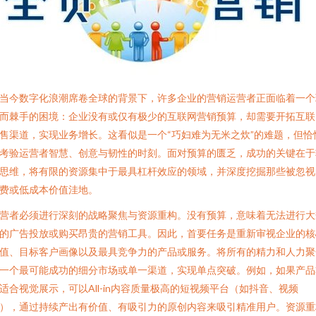
当今数字化浪潮席卷全球的背景下，许多企业的营销运营者正面临着一个
而棘手的困境：企业没有或仅有极少的互联网营销预算，却需要开拓互联
售渠道，实现业务增长。这看似是一个“巧妇难为无米之炊”的难题，但恰
考验运营者智慧、创意与韧性的时刻。面对预算的匮乏，成功的关键在于
思维，将有限的资源集中于最具杠杆效应的领域，并深度挖掘那些被忽视
费或低成本价值洼地。
营者必须进行深刻的战略聚焦与资源重构。没有预算，意味着无法进行大
的广告投放或购买昂贵的营销工具。因此，首要任务是重新审视企业的核
值、目标客户画像以及最具竞争力的产品或服务。将所有的精力和人力聚
一个最可能成功的细分市场或单一渠道，实现单点突破。例如，如果产品
适合视觉展示，可以All-in内容质量极高的短视频平台（如抖音、视频
），通过持续产出有价值、有吸引力的原创内容来吸引精准用户。资源重