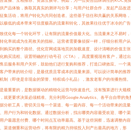
合直播、互相推荐、资源互换等。例如，为一位契合品牌调性的KOC免
供产品体验，换取其真实的测评与分享；与用户社群合作，发起产品改进
征集活动，将用户转化为共同创造者。这些基于信任和共赢的关系网络，
以极低的成本带来可信度极高的流量和转化，其效果往往优于冰冷的广告
致优化每一个转化环节，让有限的流量价值最大化。当流量来之不易时，
转化率就成为生死攸关的指标。运营者需要像侦探一样，仔细分析用户从
到购买的整个路径。优化官网或落地页的加载速度、设计清晰的价值主张
化购买流程、设置明确的行动号召（CTA）。高度重视现有客户，通过
售后服务和用户关怀，鼓励他们进行复购和推荐，打造口碑效应。一个满
客户带来的转介绍，是最优质且零成本的流量来源。可以设计简单的推荐
机制（即使是非现金的荣誉、特权或小礼品），激发老客户的传播热情。
是最重要的，是数据驱动的精细化运营与快速迭代。没有预算进行大规模
，就更要求决策必须精准。充分利用Google Analytics、各平台自带的免
据分析工具，密切关注每一个渠道、每一篇内容、每一个活动带来的流量
、用户行为和转化数据。通过数据分析，找出哪类内容最受欢迎、哪个渠
用户最愿意付费、哪个时间点互动率最高。基于这些洞察，迅速调整内容
、渠道侧重和运营动作，将有限的精力持续投入到产出最高的地方，形