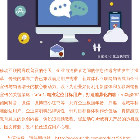
移动互联网高度普及的今天，企业与消费者之间的信息传递方式发生了深
革。传统的单向广告已难以满足用户需求，新媒体和互联网销售成为企业
宣传与销售增长的核心驱动力。以下为企业如何利用新媒体和互联网销售
宣传的关键策略：\n\n1.
精准定位目标用户，打造差异化内容
：\n新媒体
如同抖音、微信、微博或小红书等，允许企业根据年龄、兴趣、地域等标
准触达用户。企业需明确品牌调性，针对目标群体制作价值远、真情感或
教育意义的原创内容，例如短视频教程、强互动Quiz或有关产品的拆机视
、图文评测，发挥长效追踪用户心理。
如若转载，请注明出处：http://www.glcdh.com/product/56.html