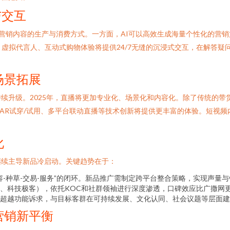
与交互
变营销内容的生产与消费方式。一方面，AI可以高效生成海量个性化的营
、虚拟代言人、互动式购物体验将提供24/7无缝的沉浸式交互，在解答
场景拓展
续升级。2025年，直播将更加专业化、场景化和内容化。除了传统的带
AR试穿/试用、多平台联动直播等技术创新将提供更丰富的体验。短视频
化
继续主导新品冷启动。关键趋势在于：
-种草-交易-服务”的闭环。新品推广需制定跨平台整合策略，实现声量
、科技极客），依托KOC和社群领袖进行深度渗透，口碑效应比广撒网
超越功能诉求，与目标客群在可持续发展、文化认同、社会议题等层面建
营销新平衡